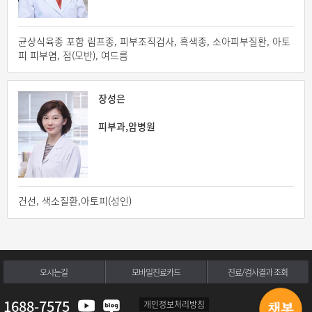
균상식육종 포함 림프종, 피부조직검사, 흑색종, 소아피부질환, 아토
피 피부염, 점(모반), 여드름
장성은
피부과,암병원
건선, 색소질환,아토피(성인)
오시는길
모바일진료카드
진료/검사결과 조회
1688-7575
개인정보처리방침