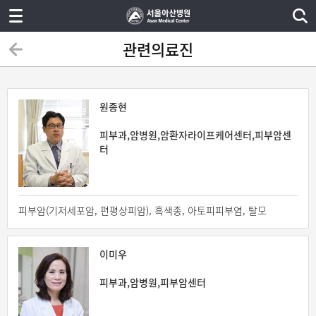
관련의료진
원종현
피부과,암병원,암환자라이프케어센터,피부암센
터
피부암(기저세포암, 편평상피암), 흑색종, 아토피피부염, 탈모
이미우
피부과,암병원,피부암센터