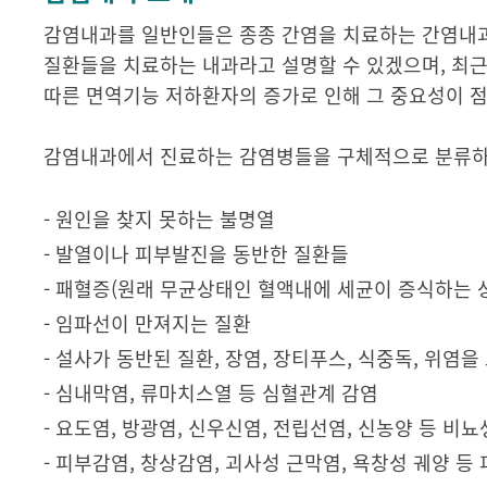
감염내과를 일반인들은 종종 간염을 치료하는 간염내과
질환들을 치료하는 내과라고 설명할 수 있겠으며, 최근 
따른 면역기능 저하환자의 증가로 인해 그 중요성이 점
감염내과에서 진료하는 감염병들을 구체적으로 분류
- 원인을 찾지 못하는 불명열
- 발열이나 피부발진을 동반한 질환들
- 패혈증(원래 무균상태인 혈액내에 세균이 증식하는 
- 임파선이 만져지는 질환
- 설사가 동반된 질환, 장염, 장티푸스, 식중독, 위염
- 심내막염, 류마치스열 등 심혈관계 감염
- 요도염, 방광염, 신우신염, 전립선염, 신농양 등 비
- 피부감염, 창상감염, 괴사성 근막염, 욕창성 궤양 등