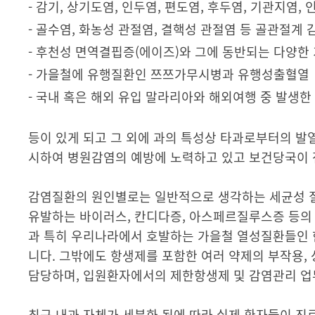
- 감기, 상기도염, 인두염, 편도염, 후두염, 기관지염,
- 골수염, 화농성 관절염, 결핵성 관절염 등 골관절계 
- 후천성 면역결핍증(에이즈)와 그에 동반되는 다양한
- 가을철에 유행질환인 쯔쯔가무시병과 유행성출혈열
- 국내 혹은 해외 유입 말라리아와 해외여행 중 발생
등이 있게 되고 그 외에 과의 특성상 타과로부터의 발
시하여 병원감염의 예방에 노력하고 있고 보건당국이 전
감염질환의 원인별로는 일반적으로 생각하는 세균성 질환
유발하는 바이러스, 칸디다증, 아스페르질루스증 등의 원
과 특히 우리나라에서 호발하는 가을철 열성질환들인 
니다. 그밖에도 항생제를 포함한 여러 약제의 부작용, 
담당하며, 입원환자에서의 제한항생제 및 감염관리 업
최근 내과 자체가 세분화 됨에 따라 실제 환자들이 진